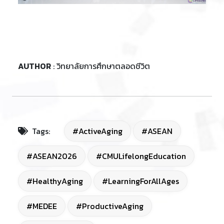
AUTHOR
: วิทยาลัยการศึกษาตลอดชีวิต
Tags:
#ActiveAging
#ASEAN
#ASEAN2026
#CMULifelongEducation
#HealthyAging
#LearningForAllAges
#MEDEE
#ProductiveAging