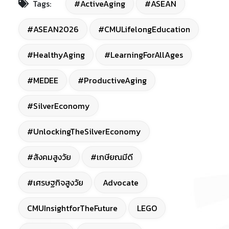
Tags:
#ActiveAging
#ASEAN
#ASEAN2026
#CMULifelongEducation
#HealthyAging
#LearningForAllAges
#MEDEE
#ProductiveAging
#SilverEconomy
#UnlockingTheSilverEconomy
#สังคมสูงวัย
#เกษียณมีดี
#เศรษฐกิจสูงวัย
Advocate
CMUInsightforTheFuture
LEGO