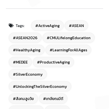
Tags:
#ActiveAging
#ASEAN
#ASEAN2026
#CMULifelongEducation
#HealthyAging
#LearningForAllAges
#MEDEE
#ProductiveAging
#SilverEconomy
#UnlockingTheSilverEconomy
#สังคมสูงวัย
#เกษียณมีดี