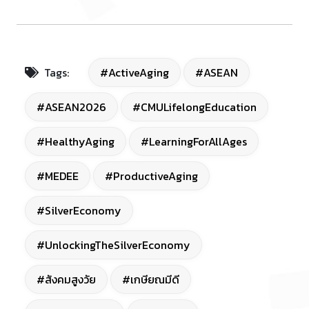
Tags:
#ActiveAging
#ASEAN
#ASEAN2026
#CMULifelongEducation
#HealthyAging
#LearningForAllAges
#MEDEE
#ProductiveAging
#SilverEconomy
#UnlockingTheSilverEconomy
#สังคมสูงวัย
#เกษียณมีดี