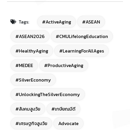
Tags:
#ActiveAging
#ASEAN
#ASEAN2026
#CMULifelongEducation
#HealthyAging
#LearningForAllAges
#MEDEE
#ProductiveAging
#SilverEconomy
#UnlockingTheSilverEconomy
#สังคมสูงวัย
#เกษียณมีดี
#เศรษฐกิจสูงวัย
Advocate