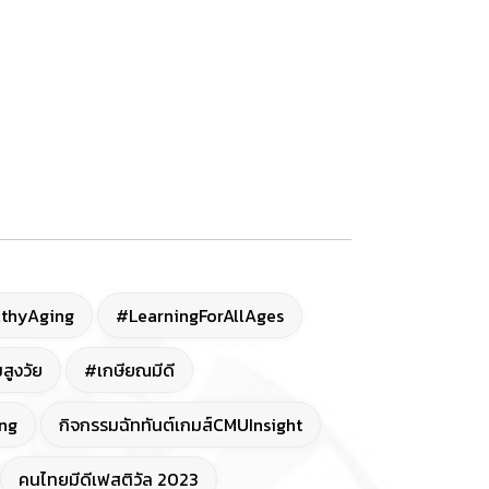
thyAging
#LearningForAllAges
สูงวัย
#เกษียณมีดี
ng
กิจกรรมฉัททันต์เกมส์CMUInsight
คนไทยมีดีเฟสติวัล 2023