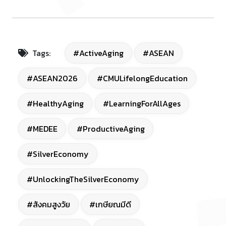
Tags:
#ActiveAging
#ASEAN
#ASEAN2026
#CMULifelongEducation
#HealthyAging
#LearningForAllAges
#MEDEE
#ProductiveAging
#SilverEconomy
#UnlockingTheSilverEconomy
#สังคมสูงวัย
#เกษียณมีดี