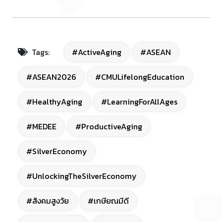
Tags:
#ActiveAging
#ASEAN
#ASEAN2026
#CMULifelongEducation
#HealthyAging
#LearningForAllAges
#MEDEE
#ProductiveAging
#SilverEconomy
#UnlockingTheSilverEconomy
#สังคมสูงวัย
#เกษียณมีดี