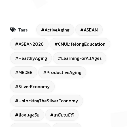
Tags:
#ActiveAging
#ASEAN
#ASEAN2026
#CMULifelongEducation
#HealthyAging
#LearningForAllAges
#MEDEE
#ProductiveAging
#SilverEconomy
#UnlockingTheSilverEconomy
#สังคมสูงวัย
#เกษียณมีดี