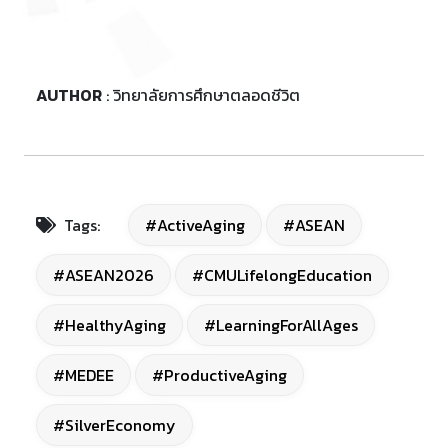
AUTHOR
: วิทยาลัยการศึกษาตลอดชีวิต
Tags:
#ActiveAging
#ASEAN
#ASEAN2026
#CMULifelongEducation
#HealthyAging
#LearningForAllAges
#MEDEE
#ProductiveAging
#SilverEconomy