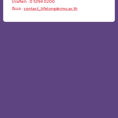
โทรศัพท์ : 0 5394 0200
อีเมล :
contact_lifelong@cmu.ac.th