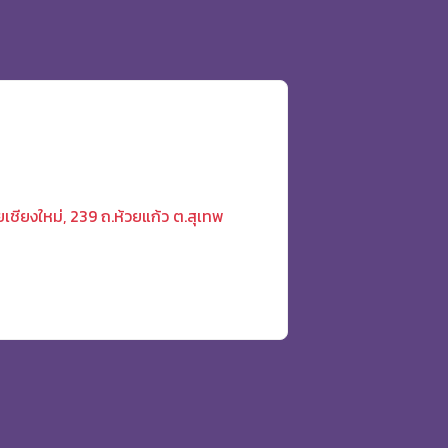
ยเชียงใหม่, 239 ถ.ห้วยแก้ว ต.สุเทพ