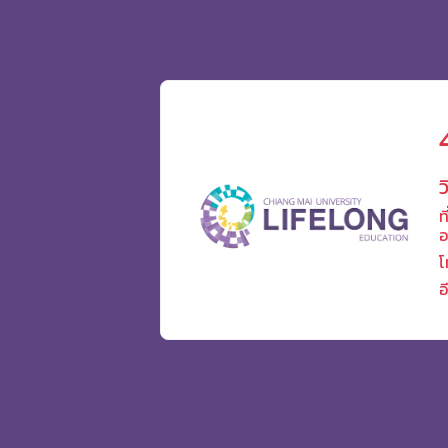
ว
ท
อ
โ
อ