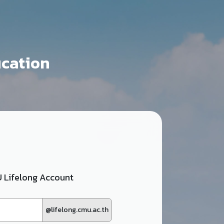
ucation
MU Lifelong Account
@lifelong.cmu.ac.th