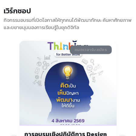
เวิร์กชอป
กิจกรรมอบรมที่เปิดโอกาสให้ทุกคนได้พัฒนาทักษะ ค้นหาศักยภาพ
และขยายมุมมองการเรียนรู้ในยุคดิจิทัล
คร
หมดเวลารับสมัคร
การอบรมเชิงปฏิบัติการ Design
โค