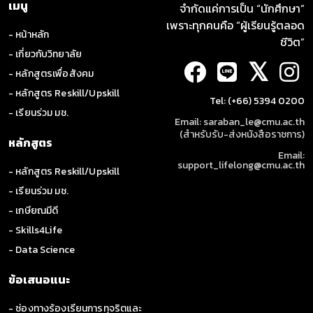
เมนู
จำกัดแค่การเป็น “นักศึกษา”
เพราะทุกคนคือ “ผู้เรียนรู้ตลอด
- หน้าหลัก
ชีวิต”
- เกี่ยวกับวิทยาลัย
𝕏
- หลักสูตรเพื่อสังคม
- หลักสูตร Reskill/Upskill
Tel: (+66) 5394 0200
- เรียนร่วม มช.
Email: saraban_le@cmu.ac.th
(สำหรับรับ-ส่งหนังสือราชการ)
หลักสูตร
Email:
support_lifelong@cmu.ac.th
- หลักสูตร Reskill/Upskill
- เรียนร่วม มช.
- เกษียณมีดี
- Skills4Life
- Data Science
ข้อเสนอแนะ
- ช่องทางร้องเรียนการทุจริตและ