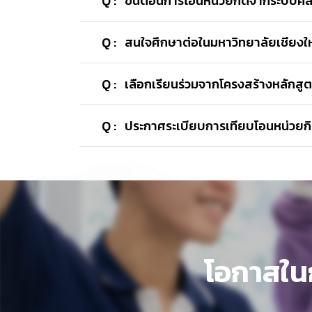
Q :
ขั้นตอนการโอนหน่วยกิตจากระบบคลั
- สิทธิพิเศษส่วนลดค่าธรรมเนียมสำหรับผ
ระดับบัณฑิตศึกษาสำหรับผู้เรียนที่โอนห
A : ขั้นตอนการโอนหน่วยกิตจากระบบคลังหน่
Q :
สนใจศึกษาต่อในมหาวิทยาลัยเชียงให
นักศึกษากรอกข้อมูลส่วนตัวและกระบวนว
อาจารย์ที่ปรึกษาให้ความเห็นชอบผ่านระ
A : สำหรับผู้เรียนที่สนใจศึกษาต่อในมหาวิท
Q :
เลือกเรียนร่วมจากโครงสร้างหลักสู
นักศึกษาพิมพ์ใบร้องยื่นแก่ประธานกรร
สืบค้น
ข้อมูลหลักสูตรปริญญาของมหาวิทยาล
คณะพิจารณารับโอนหน่วยกิต ตามข้อกำ
A : ศึกษากระบวนวิชาจากโครงสร้างหลักสูต
นักศึกษากลับเข้าสู่ระบบเพื่อสแกน QR 
Q :
ประกาศระเบียบการเทียบโอนหน่วยก
ที่สนใจ เพื่อดูกระบวนวิชาที่สามารถเทียบโ
A :
- ประกาศมหาวิทยาลัยเชียงใหม่ เรื่องก
- ประกาศมหาวิทยาลัยเชียงใหม่ เรื่อง 
โอกาสในก