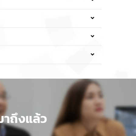
ียงใหม่ เรื่อง ส่วนลดค่าธรรมเนียมการศึกษา
ย์ที่ปรึกษาหรืองานบริการฯ คณะต้นสังกัด)
ปริญญาตรีของมหาวิทยาลัยเชียงใหม่
และ
.th/TQF/TQF2/CurriculumPublicList.aspx
ากระบบธนาคารหน่วยกิต (Credit Bank)
มาถึงแล้ว