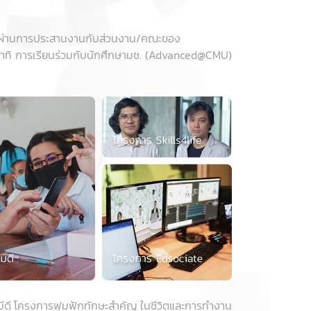
ยาลัยผ่านการประสานงานกับส่วนงาน/คณะของ
อาทิ การเรียนร่วมกับนักศึกษามช. (Advanced@CMU)
ณมีดี โครงการฟูมฟักทักษะสำคัญ ในชีวิตและการทำงาน