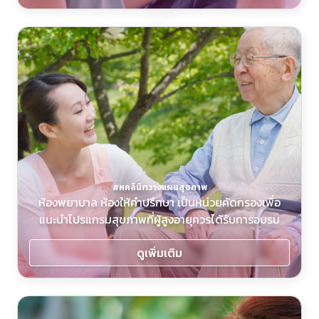
สหคลินิกวางแผนสุขภาพ
ห้องพยาบาล ห้องให้คำปรึกษา เป็นหน่วยคัดกรองเพื่อ
แนะนำโปรแกรมสุขภาพที่ผู้สูงอายุควรได้รับการอบรม
ดูเพิ่มเติม