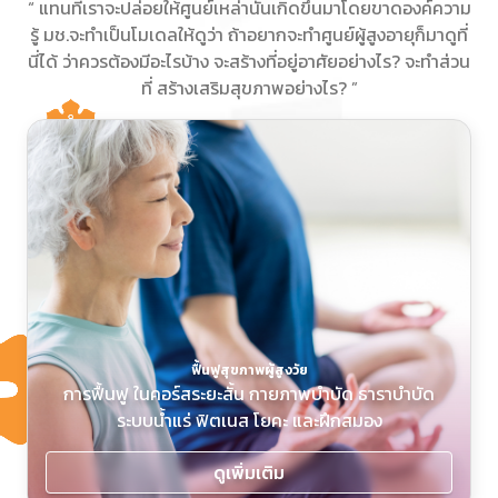
“ แทนที่เราจะปล่อยให้ศูนย์เหล่านั้นเกิดขึ้นมาโดยขาดองค์ความ
รู้ มช.จะทำเป็นโมเดลให้ดูว่า ถ้าอยากจะทำศูนย์ผู้สูงอายุก็มาดูที่
นี่ได้ ว่าควรต้องมีอะไรบ้าง จะสร้างที่อยู่อาศัยอย่างไร? จะทำส่วน
ที่ สร้างเสริมสุขภาพอย่างไร? ”
ฟื้นฟูสุขภาพผู้สูงวัย
การฟื้นฟู ในคอร์สระยะสั้น กายภาพบำบัด ธาราบำบัด
ระบบน้ำแร่ ฟิตเนส โยคะ และฝึกสมอง
ดูเพิ่มเติม