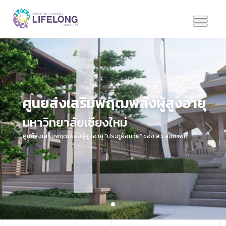
ศูนยส่งเสริมพฤฒพลังผู้สูงอายุ
มหาวิทยาลัยเชียงใหม่
Previous
Next
ศูนย์ส่งเสริมพฤฒพลังผู้สูงอายุ “ประตูย้อนวัย” ของ สว.สุขภาพดี