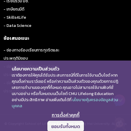
- เรียนร่วม มช.
- เกษียณมีดี
- Skills4Life
- Data Science
ข้อเสนอแนะ
- ช่องทางร้องเรียนการทุจริตและ
ประพฤติมิชอบ
- ช่องทางร้องเรียนการทุจริตและ
นโยบายความเป็นส่วนตัว
ประพฤติมิชอบ (ป.ป.ช.)
เราต้องการให้คุณได้รับประสบการณ์ที่ดีในการใช้งานเว็บไซต์ หาก
คุณตั้งค่าเบราว์เซอร์ หรือค่าความเป็นส่วนตัวของคุณด้วยการปฎิ
- ช่องทางร้องเรียนการทุจริตและ
เสธการทำงานของคุกกี้ทั้งหมด คุณอาจไม่สามารถใช้งานฟังก์ชั่
ประพฤติมิชอบ (ป.ป.ท.)
นบางอย่าง หรือทั้งหมดบนเว็บไซต์ CMU Lifelong Education
อย่างมีประสิทธิภาพ อ่านเพิ่มเติมได้ที่
นโยบายคุ้มครองข้อมูลส่วน
บุคคล
การตั้งค่าคุกกี้
© Copyright School of Lifelong Education, Chiang Mai University. All Rights
ยอมรับทั้งหมด
Reserved