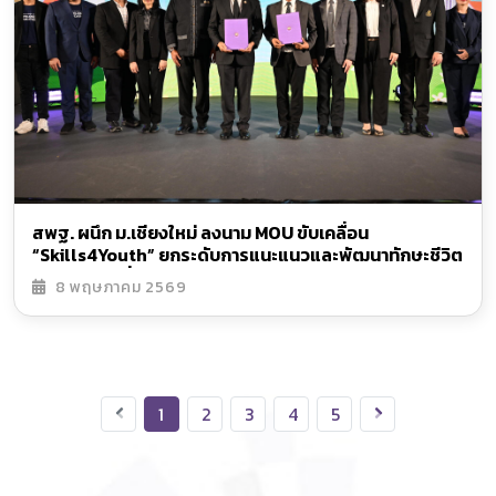
สพฐ. ผนึก ม.เชียงใหม่ ลงนาม MOU ขับเคลื่อน
“Skills4Youth” ยกระดับการแนะแนวและพัฒนาทักษะชีวิต
นักเรียนไทยทั่วประเทศ
8 พฤษภาคม 2569
1
2
3
4
5