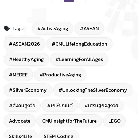
Tags:
#ActiveAging
#ASEAN
#ASEAN2026
#CMULifelongEducation
#HealthyAging
#LearningForAllAges
#MEDEE
#ProductiveAging
#SilverEconomy
#UnlockingTheSilverEconomy
#สังคมสูงวัย
#เกษียณมีดี
#เศรษฐกิจสูงวัย
Advocate
CMUInsightforTheFuture
LEGO
Skills4Life
STEM Coding