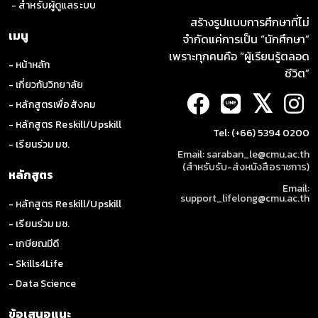
- สำหรับผู้ดูแลระบบ
สร้างรูปแบบการศึกษาที่ไม่
เมนู
จำกัดแค่การเป็น “นักศึกษา”
เพราะทุกคนคือ “ผู้เรียนรู้ตลอด
- หน้าหลัก
ชีวิต”
- เกี่ยวกับวิทยาลัย
𝕏
- หลักสูตรเพื่อสังคม
- หลักสูตร Reskill/Upskill
Tel: (+66) 5394 0200
- เรียนร่วม มช.
Email: saraban_le@cmu.ac.th
(สำหรับรับ-ส่งหนังสือราชการ)
หลักสูตร
Email:
support_lifelong@cmu.ac.th
- หลักสูตร Reskill/Upskill
- เรียนร่วม มช.
- เกษียณมีดี
- Skills4Life
- Data Science
ข้อเสนอแนะ