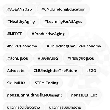
#ASEAN2026
#CMULifelongEducation
#HealthyAging
#LearningForAllAges
#MEDEE
#ProductiveAging
#SilverEconomy
#UnlockingTheSilverEconomy
#สังคมสูงวัย
#เกษียณมีดี
#เศรษฐกิจสูงวัย
Advocate
CMUInsightforTheFuture
LEGO
Skills4Life
STEM Coding
กิจกรรมฉัททันต์เกมส์CMUInsight
กิจกรรมแนะแนว
ข่าวการจัดซื้อจัดจ้าง
ข่าวการรับสมัครงาน