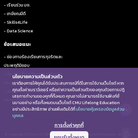
- เรียนร่วม มช.
- เกษียณมีดี
- Skills4Life
- Data Science
ข้อเสนอแนะ
- ช่องทางร้องเรียนการทุจริตและ
ประพฤติมิชอบ
- ช่องทางร้องเรียนการทุจริตและ
นโยบายความเป็นส่วนตัว
ประพฤติมิชอบ (ป.ป.ช.)
เราต้องการให้คุณได้รับประสบการณ์ที่ดีในการใช้งานเว็บไซต์ หาก
คุณตั้งค่าเบราว์เซอร์ หรือค่าความเป็นส่วนตัวของคุณด้วยการปฎิ
- ช่องทางร้องเรียนการทุจริตและ
เสธการทำงานของคุกกี้ทั้งหมด คุณอาจไม่สามารถใช้งานฟังก์ชั่
ประพฤติมิชอบ (ป.ป.ท.)
นบางอย่าง หรือทั้งหมดบนเว็บไซต์ CMU Lifelong Education
อย่างมีประสิทธิภาพ อ่านเพิ่มเติมได้ที่
นโยบายคุ้มครองข้อมูลส่วน
บุคคล
การตั้งค่าคุกกี้
© Copyright School of Lifelong Education, Chiang Mai University. All Rights
ยอมรับทั้งหมด