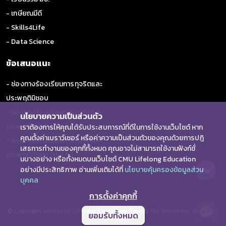
- เกษียณมีดี
- Skills4Life
- Data Science
ข้อเสนอแนะ
- ช่องทางร้องเรียนการทุจริตและ
ประพฤติมิชอบ
- ช่องทางร้องเรียนการทุจริตและ
นโยบายความเป็นส่วนตัว
ประพฤติมิชอบ (ป.ป.ช.)
เราต้องการให้คุณได้รับประสบการณ์ที่ดีในการใช้งานเว็บไซต์ หาก
คุณตั้งค่าเบราว์เซอร์ หรือค่าความเป็นส่วนตัวของคุณด้วยการปฎิ
- ช่องทางร้องเรียนการทุจริตและ
เสธการทำงานของคุกกี้ทั้งหมด คุณอาจไม่สามารถใช้งานฟังก์ชั่
ประพฤติมิชอบ (ป.ป.ท.)
นบางอย่าง หรือทั้งหมดบนเว็บไซต์ CMU Lifelong Education
อย่างมีประสิทธิภาพ อ่านเพิ่มเติมได้ที่
นโยบายคุ้มครองข้อมูลส่วน
บุคคล
การตั้งค่าคุกกี้
© Copyright School of Lifelong Education, Chiang Mai University. All Rights
ยอมรับทั้งหมด
Reserved