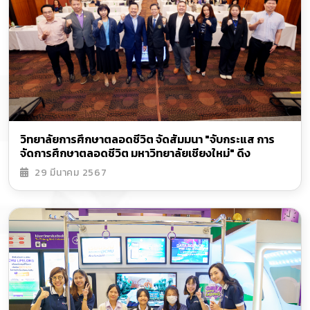
วิทยาลัยการศึกษาตลอดชีวิต จัดสัมมนา "จับกระแส การ
จัดการศึกษาตลอดชีวิต มหาวิทยาลัยเชียงใหม่" ดึง
คณาจารย์จากส่วนงานใน มช. ร่วมวงสนทนาแชร์
29 มีนาคม 2567
ประสบการณ์ความสำเร็จการเปิดหลักสูตรผ่าน Lifelong