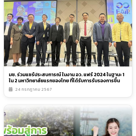
มช. ร่วมแชร์ประสบการณ์ ในงาน อว. แฟร์ 2024 ในฐานะ 1
ใน 2 มหาวิทยาลัยแรกของไทย ที่ได้รับการรับรองการขึ้น
ทะเบียนระบบ Credit Bank โดยกระทรวง อว.
24 กรกฎาคม 2567