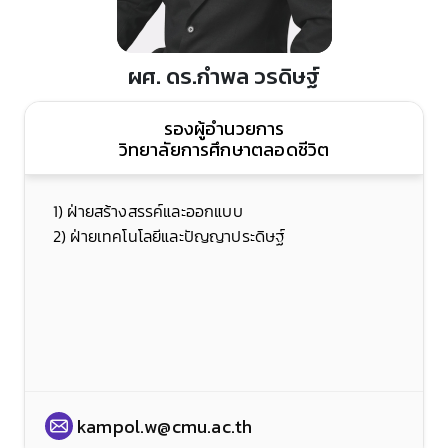
ผศ. ดร.กำพล วรดิษฐ์
รองผู้อำนวยการ
วิทยาลัยการศึกษาตลอดชีวิต
1) ฝ่ายสร้างสรรค์และออกแบบ
2) ฝ่ายเทคโนโลยีและปัญญาประดิษฐ์
kampol.w@cmu.ac.th