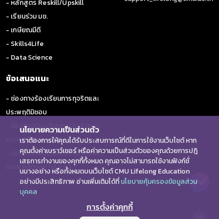
- หลักสูตร Reskill/Upskill
- เรียนร่วม มช.
- เกษียณมีดี
- Skills4Life
- Data Science
ข้อเสนอแนะ
- ช่องทางร้องเรียนการทุจริตและ
ประพฤติมิชอบ
- ช่องทางร้องเรียนการทุจริตและ
นโยบายความเป็นส่วนตัว
ประพฤติมิชอบ (ป.ป.ช.)
เราต้องการให้คุณได้รับประสบการณ์ที่ดีในการใช้งานเว็บไซต์ หาก
คุณตั้งค่าเบราว์เซอร์ หรือค่าความเป็นส่วนตัวของคุณด้วยการปฎิ
- ช่องทางร้องเรียนการทุจริตและ
เสธการทำงานของคุกกี้ทั้งหมด คุณอาจไม่สามารถใช้งานฟังก์ชั่
ประพฤติมิชอบ (ป.ป.ท.)
นบางอย่าง หรือทั้งหมดบนเว็บไซต์ CMU Lifelong Education
อย่างมีประสิทธิภาพ อ่านเพิ่มเติมได้ที่
นโยบายคุ้มครองข้อมูลส่วน
บุคคล
การตั้งค่าคุกกี้