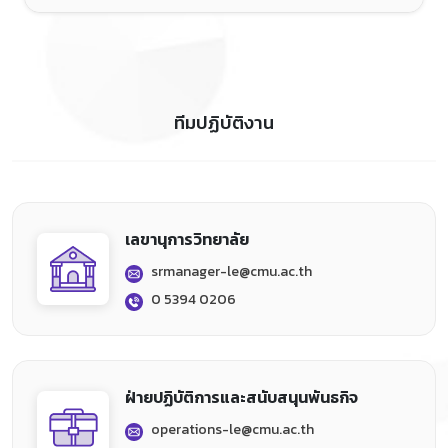
ทีมปฏิบัติงาน
เลขานุการวิทยาลัย
srmanager-le@cmu.ac.th
0 5394 0206
ฝ่ายปฏิบัติการและสนับสนุนพันธกิจ
operations-le@cmu.ac.th