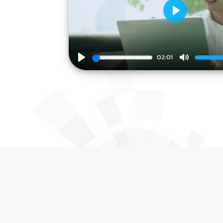
Play
02:01
Play
Mute