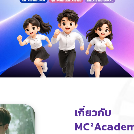
เกี่ยวกับ
MC²Acade