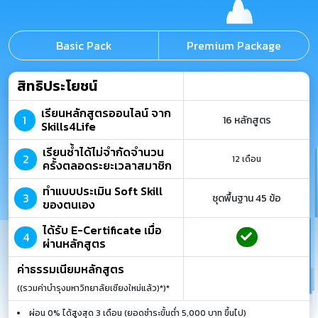
Basic Pack
Premium Package
สิทธิประโยชน์
เรียนหลักสูตรออนไลน์ จาก
1
16 หลักสูตร
Skills4Life
เรียนซ้ำได้ไม่จำกัดจำนวน
2
12 เดือน
ครั้งตลอดระยะเวลาสมาชิก
ทำแบบประเมิน Soft Skill
3
ชุดพื้นฐาน 45 ข้อ
ของตนเอง
ได้รับ E-Certificate เมื่อ
4
ผ่านหลักสูตร
ค่าธรรมเนียมหลักสูตร
((รวมค่าบำรุงมหาวิทยาลัยเชียงใหม่แล้ว)*)*
ผ่อน 0% ได้สูงสุด 3 เดือน (ยอดชำระขั้นต่ำ 5,000 บาท ขึ้นไป)