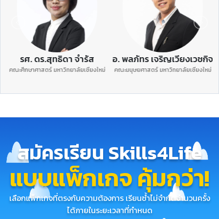
ศ. ดร.สุทธิดา จำรัส
อ. พลภัทร เจริญเวียงเวชกิจ
รศ. ด
กษาศาสตร์ มหาวิทยาลัยเชียงใหม่
คณะมนุษยศาสตร์ มหาวิทยาลัยเชียงใหม่
คณะรัฐศ
สมัครเรียน Skills4Life
แบบแพ็กเกจ คุ้มกว่า!
เลือกแพ็กเกจที่ตรงกับความต้องการ เรียนซ้ำไม่จำกัดจำนวนครั้ง
ได้ภายในระยะเวลาที่กำหนด