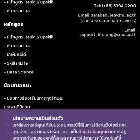
- หลักสูตร Reskill/Upskill
Tel: (+66) 5394 0200
- เรียนร่วม มช.
Email: saraban_le@cmu.ac.th
(สำหรับรับ-ส่งหนังสือราชการ)
หลักสูตร
Email:
support_lifelong@cmu.ac.th
- หลักสูตร Reskill/Upskill
- เรียนร่วม มช.
- เกษียณมีดี
- Skills4Life
- Data Science
ข้อเสนอแนะ
- ช่องทางร้องเรียนการทุจริตและ
ประพฤติมิชอบ
- ช่องทางร้องเรียนการทุจริตและ
นโยบายความเป็นส่วนตัว
ประพฤติมิชอบ (ป.ป.ช.)
เราต้องการให้คุณได้รับประสบการณ์ที่ดีในการใช้งานเว็บไซต์ หาก
คุณตั้งค่าเบราว์เซอร์ หรือค่าความเป็นส่วนตัวของคุณด้วยการปฎิ
- ช่องทางร้องเรียนการทุจริตและ
เสธการทำงานของคุกกี้ทั้งหมด คุณอาจไม่สามารถใช้งานฟังก์ชั่