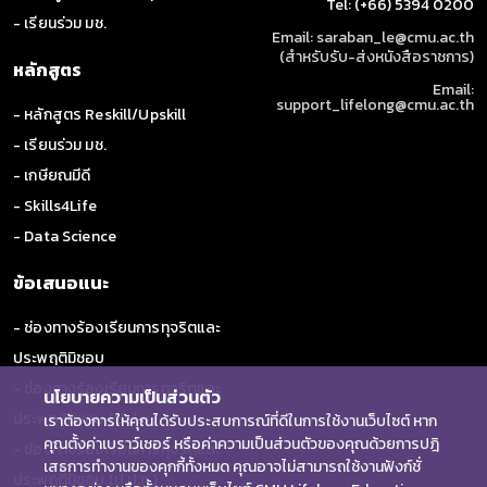
Tel: (+66) 5394 0200
- เรียนร่วม มช.
Email: saraban_le@cmu.ac.th
(สำหรับรับ-ส่งหนังสือราชการ)
หลักสูตร
Email:
support_lifelong@cmu.ac.th
- หลักสูตร Reskill/Upskill
- เรียนร่วม มช.
- เกษียณมีดี
- Skills4Life
- Data Science
ข้อเสนอแนะ
- ช่องทางร้องเรียนการทุจริตและ
ประพฤติมิชอบ
- ช่องทางร้องเรียนการทุจริตและ
นโยบายความเป็นส่วนตัว
ประพฤติมิชอบ (ป.ป.ช.)
เราต้องการให้คุณได้รับประสบการณ์ที่ดีในการใช้งานเว็บไซต์ หาก
คุณตั้งค่าเบราว์เซอร์ หรือค่าความเป็นส่วนตัวของคุณด้วยการปฎิ
- ช่องทางร้องเรียนการทุจริตและ
เสธการทำงานของคุกกี้ทั้งหมด คุณอาจไม่สามารถใช้งานฟังก์ชั่
ประพฤติมิชอบ (ป.ป.ท.)