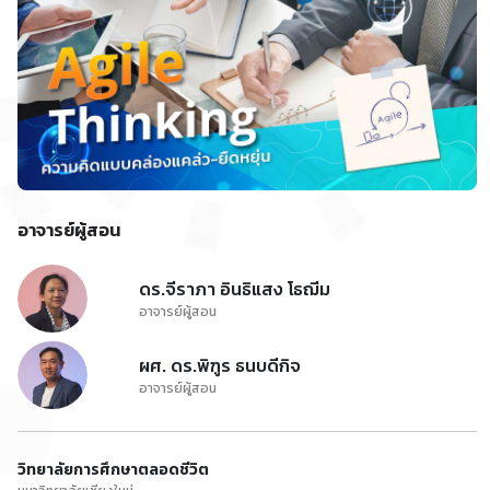
อาจารย์ผู้สอน
ดร.จีราภา อินธิแสง โธฌีม
อาจารย์ผู้สอน
ผศ. ดร.พิฑูร ธนบดีกิจ
อาจารย์ผู้สอน
วิทยาลัยการศึกษาตลอดชีวิต