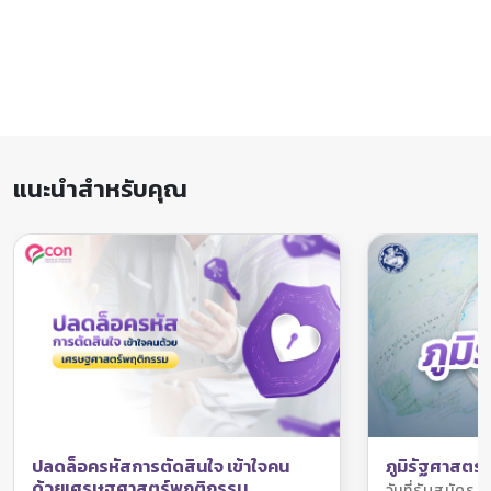
แนะนำสำหรับคุณ
ภูมิรัฐศาสตร์
ปลดล็อครหัสการตัดสินใจ เข้าใจคน
ด้วยเศรษฐศาสตร์พฤติกรรม
วันที่รับสมัค