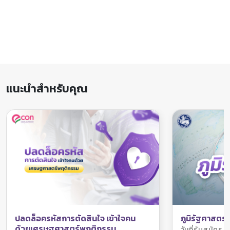
แนะนำสำหรับคุณ
ภูมิรัฐศาสตร์
ปลดล็อครหัสการตัดสินใจ เข้าใจคน
ด้วยเศรษฐศาสตร์พฤติกรรม
วันที่รับสมัค