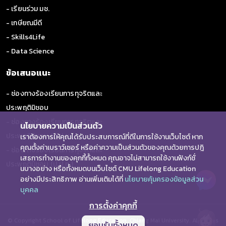
- เรียนร่วม มช.
- เกษียณมีดี
- Skills4Life
- Data Science
ข้อเสนอแนะ
- ช่องทางร้องเรียนการทุจริตและ
ประพฤติมิชอบ
- ช่องทางร้องเรียนการทุจริตและ
นโยบายความเป็นส่วนตัว
ประพฤติมิชอบ (ป.ป.ช.)
เราต้องการให้คุณได้รับประสบการณ์ที่ดีในการใช้งานเว็บไซต์ หาก
คุณตั้งค่าเบราว์เซอร์ หรือค่าความเป็นส่วนตัวของคุณด้วยการปฎิ
- ช่องทางร้องเรียนการทุจริตและ
เสธการทำงานของคุกกี้ทั้งหมด คุณอาจไม่สามารถใช้งานฟังก์ชั่
ประพฤติมิชอบ (ป.ป.ท.)
นบางอย่าง หรือทั้งหมดบนเว็บไซต์ CMU Lifelong Education
อย่างมีประสิทธิภาพ อ่านเพิ่มเติมได้ที่
นโยบายคุ้มครองข้อมูลส่วน
บุคคล
การตั้งค่าคุกกี้
© Copyright School of Lifelong Education, Chiang Mai University. All Rights
ยอมรับทั้งหมด