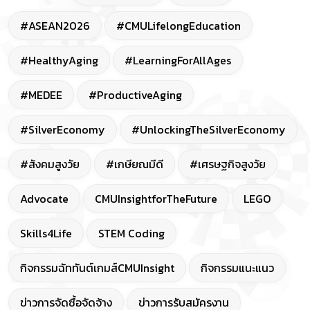
#ASEAN2026
#CMULifelongEducation
#HealthyAging
#LearningForAllAges
#MEDEE
#ProductiveAging
#SilverEconomy
#UnlockingTheSilverEconomy
#สังคมสูงวัย
#เกษียณมีดี
#เศรษฐกิจสูงวัย
Advocate
CMUInsightforTheFuture
LEGO
Skills4Life
STEM Coding
กิจกรรมฉัททันต์เกมส์CMUInsight
กิจกรรมแนะแนว
ข่าวการจัดซื้อจัดจ้าง
ข่าวการรับสมัครงาน