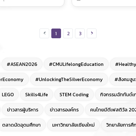
เชียงใหม่" ดึงคณาจารย์จากส
งานใน มช. ร่วมวงสนทนาแชร์
ประสบการณ์ความสำเร็จการเ
หลักสูตรผ่าน Lifelong
1
2
3
#ASEAN2026
#CMULifelongEducation
#Health
erEconomy
#UnlockingTheSilverEconomy
#สังคมสูง
LEGO
Skills4Life
STEM Coding
กิจกรรมฉัททันต์
ข่าวสารผู้บริหาร
ข่าวสารองค์กร
คนไทยมีดีเฟสติวัล 20
ตลาดนัดอุดมศึกษา
มหาวิทยาลัยเชียงใหม่
วิทยาลัยการศึ