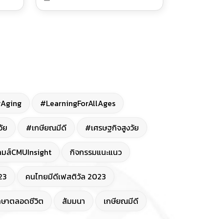
่วน
โรงเรียนผู้สูงอายุแห่งประเทศไทย
ประจำปี 2566"
ปิด
yAging
#LearningForAllAges
วัย
#เกษียณมีดี
#เศรษฐกิจสูงวัย
เกมส์CMUInsight
กิจกรรมแนะแนว
23
คนไทยมีดีเฟสติวัล 2023
กษาตลอดชีวิต
สัมมนา
เกษียณมีดี