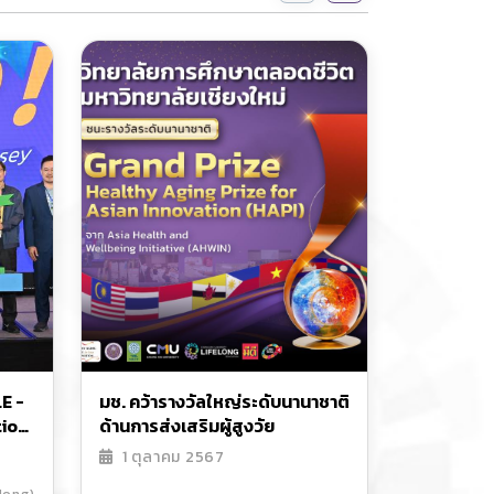
E -
มช. คว้ารางวัลใหญ่ระดับนานาชาติ
tion
ด้านการส่งเสริมผู้สูงวัย
1 ตุลาคม 2567
มช.