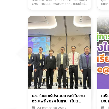
ครั้งใหญ่ ผนึก 3 หน่วยงานหลักเปิดตัว
คุณภ
การท
CMU MODEL กรอบการศึกษาแบบใหม่ที่
แนวท
ประจ
วัดผลได้จริง พร้อมระบบนิเวศการเรียนรู้
การด
(Ecosystem) ครบวงจรตั้งแต่ห้องเรียน
ประจ
ถึงตลาดแรงงานโลกในงาน "CMU
MODEL
มช. ร่วมแชร์ประสบการณ์ ในงาน
เตรี
อว. แฟร์ 2024 ในฐานะ 1 ใน 2
มช. 
มหาวิทยาลัยแรกของไทย ที่ได้รับ
Adv
24 กรกฎาคม 2567
1