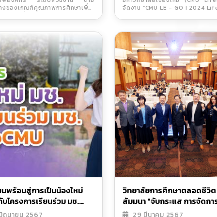
าพองค์กร ระดับส่วนงาน ตาม
มหาวิทยาลัยเชียงใหม่ (CMU Life
ี่เป็นเลิศ (CMU-EdPEx)
เชื่อมความร่วมมือระหว่างคณ
างของเกณฑ์คุณภาพการศึกษาเพื่อ
จัดงาน “CMU LE - GO ! 2024 Lif
ำปีการศึกษา 2566
พร้อมสร้างโอกาสเติบโตอย่า
ำเนินการที่เป็นเลิศ (CMU-EdPEx)
Education Growth Odyssey” ครั้
ยั่งยืน
ำปีการศึกษา 2566
ใหญ่ ภายใต้คอนเซ็ปต์ “Lif
Education Growth Odyssey ต
อนาคตการเรียนรู้ที่ไม่สิ้นสุด” 
บริหารและบุคลากรจาก 23 คณะแล
งานภายในมหาวิทยาลัยเชียงใหม่ ร
ฟังวิสัยทัศน์ของ LE
ยมพร้อมสู่การเป็นน้องใหม่
วิทยาลัยการศึกษาตลอดชีวิต 
กับโครงการเรียนร่วม มช.
สัมมนา "จับกระแส การจัดกา
ance@CMU
ศึกษาตลอดชีวิต มหาวิทยาลั
 มิถุนายน 2567
29 มีนาคม 2567