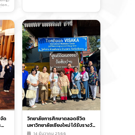
long)
ะ
elong
ง
งยิ่ง
elong
่อยอด
ชวนผู้
ะส่วน
่วมรับ
จัด
วิทยาลัยการศึกษาตลอดชีวิต
ร
มหาวิทยาลัยเชียงใหม่ ได้รับรางวัล
ย
"องค์กรดีเด่นสนับสนุนเครือข่าย
14 ธันวาคม 2566