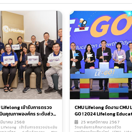
Lifelong เข้ารับการตรวจ
CMU Lifelong จัดงาน CMU L
มินคุณภาพองค์กร ระดับส่วน
GO ! 2024 Lifelong Educa
 ตามแนวทางของเกณฑ์
Growth Odyssey เปิดบ้าน
 มีนาคม 2568
25 พฤศจิกายน 2567
าพการศึกษาเพื่อการดำเนิน
ต้อนรับผู้บริหารและบุคลากร 
Lifelong เข้ารับการตรวจประเมิน
วิทยาลัยการศึกษาตลอดชีวิต