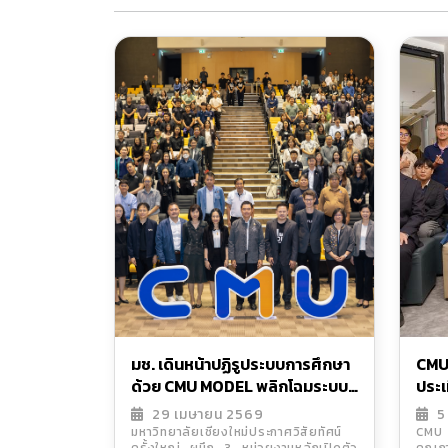
มช. เดินหน้าปฏิรูประบบการศึกษา
CMU 
ด้วย CMU MODEL พลิกโฉมระบบ
ประเ
การศึกษา
งาน
29 เมษายน 2569
5
คุณภ
มหาวิทยาลัยเชียงใหม่ประกาศวิสัยทัศน์
CMU 