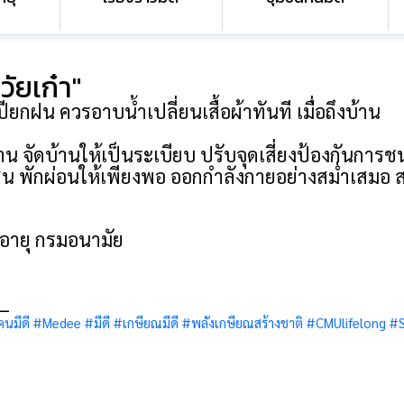
ัยเก๋า"
ยกฝน ควรอาบน้ำเปลี่ยนเสื้อผ้าทันที เมื่อถึงบ้าน
จัดบ้านให้เป็นระเบียบ ปรับจุดเสี่ยงป้องกันการชน
่น พักผ่อนให้เพียงพอ ออกกำลังกายอย่างสม่ำเสมอ ส
งอายุ กรมอนามัย
__
นมีดี
#Medee
#มีดี
#เกษียณมีดี
#พลังเกษียณสร้างชาติ
#CMUlifelong
#