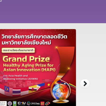
อง
เชียงให
รับมือสังคม
ผนึกกำล