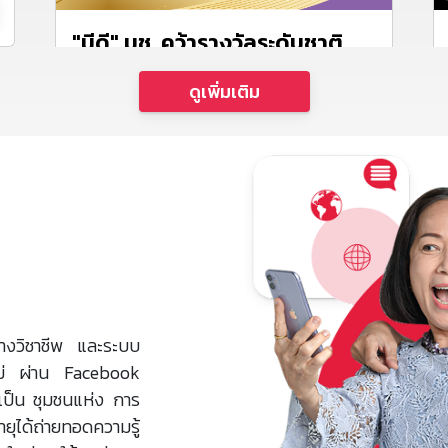
"มีดี" มช. คว้ารางวัลระดับชาติ
"NRCT Award"
ดูเพิ่มเติม
อ่านต่อ
้ทางวิชาชีพ และระบบ
ใหม่ ผ่าน Facebook
ยุเป็น ชุมชนแห่ง การ
ยุได้ถ่ายทอดความรู้