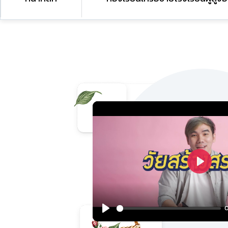
Play
0
Play