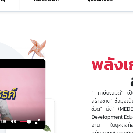
พลัง
“ เกษียณมีดี” เป
สร้างชาติ” ซึ่งมุ่ง
ชีวิต“ มีดี” (ME
Development Educ
1:18
งาน ในยุคดิจิทัล
Mute
Enter
สนับสนุนเชิงเทคนิค