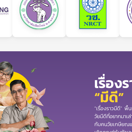
เรื่อง
“มีดี”
“เรื่องราวมีดี” พื
วัยมีดีที่อยากมาเล
กับคนวัยเกษียณแล