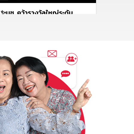
✨มช. คว้ารางวัลใหญ่ระดับ
นานาชาติ ด้านการส่งเสริมผู้สูง
วัย
อ่านต่อ