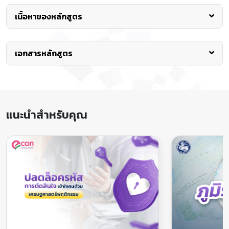
เงื่อนไขการรับสมัคร
เภสัชกรรมและไม่เคยถูกลงโทษ
เนื้อหาของหลักสูตร
ในคดีทางจรรยาบรรณในระยะ
เวลา 2 ปีก่อนจะสมัครเข้ารับ
หลักการและเหตุผล
การอบรม
มีประสบการณ์ในการปฏิบัติงาน
เอกสารหลักสูตร
โรคมะเร็งเป็นปัญหาสำคัญอันดับต้นต่อระบบสาธารณสุขของทั่ว
ในโรงพยาบาลอย่างน้อย 6
โลก ทำให้เกิดความสูญเสียทั้งชีวิตและส่งผลกระทบต่อเศรษฐกิจ
เดือน
องค์การอนามัยโลกประมาณการณ์ว่าในช่วงปี 2007-2030 จะมีผู้
เป็นเภสัชกรผู้มีหน้าที่รับผิดชอบ
ป่วยที่เสียชีวิตด้วยโรคมะเร็งทั่วโลกเพิ่มขึ้นจาก 7.9 ล้านคนเป็น 11.5
หรือมีความสนใจในงานบริบาล
ล้านคน และมีผู้ป่วยใหม่โรคมะเร็งทั่วโลกเพิ่มขึ้นจาก 11.3 ล้านคนเป็น
เภสัชกรรมผู้ป่วยโรคมะเร็ง
15.5 ล้านคน สำหรับประเทศไทยพบว่าในแต่ละปีจะพบผู้ป่วยมะเร็ง
แนะนำสำหรับคุณ
เพิ่มขึ้นโดยเฉลี่ย 64,000 รายต่อปีและมีการเสียชีวิตปีละประมาณ
30,000 ราย ปัจจุบันพบว่าโรคมะเร็งเป็นสาเหตุการตายอันดับแรก
สูงกว่าโรคหัวใจและอุบัติเหตุติดต่อกันมาหลายปีและมีแนวโน้มเพิ่ม
ขึ้นทุกปี
การรักษาโรคมะเร็งการรักษาโรคมะเร็งแบ่งออกได้ 3 ชนิดได้แก่ การ
ผ่าตัด (Surgery) การฉายรังสี (Radiotherapy) และการให้ยาเคมี
บำบัด (Chemotherapy) ซึ่งได้มีการพัฒนาให้มีประสิทธิภาพมากขึ้น
โรคมะเร็งหลายชนิดสามารถรักษาให้หายขาดหรือยับยั้งการดำเนิน
ของโรคไม่ให้ลุกลามได้ แต่การตัดสินใจให้การรักษานั้นก็ขึ้นอยู่กับ
ความต้องการและสภาวะของผู้ป่วยเป็นสำคัญ เป็นเหตุให้มีการปรับ