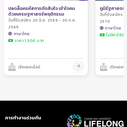
แนวทางการรักษาผู้ป่วยมะเร็งจากเดิมที่มุ่งเน้นรักษาเฉพาะตัวโรค
ภูมิรัฐศาสตร์
ปลดล็อครหัสการตัดสินใจ เข้าใจคน
(disease-focus approach) เป็นการมุ่งเน้นที่จะเพิ่มคุณภาพชีวิต
ด้วยเศรษฐศาสตร์พฤติกรรม
วันที่รับสมัคร 
ของผู้ป่วย (patient-focus approach) โดยรวมการรักษาแบบ
วันที่รับสมัคร 20 มิ.ย. 2569 - 30 ก.ย.
2570
สนับสนุน (supportive care) เพื่อลดหรือป้องกันการเกิดอาการไม่
2569
พึงประสงค์จากการรักษาเป็นส่วนหนึ่งในการรักษาโรคมะเร็งด้วย
ภาษาไทย
ภาษาไทย
ไม่มีค่าใช้จ่า
การรักษาด้วยยาเคมีบำบัดเป็นอีกวิธีหนึ่งที่ใช้ในการรักษามะเร็งซึ่งมี
ราคา 1,500 บาท
การใช้กันอย่างแพร่หลายทั้งการใช้เป็นการรักษาหลักหรือร่วมกับ
การรักษาวิธีอื่นเพื่อเพิ่มประสิทธิภาพในการรักษา ยาเคมีบำบัดเป็น
ยาที่มีอันตรายต่อเซลล์ มีช่วงการรักษาที่แคบ (narrow
therapeutic) และมีการให้ยาที่ยุ่งยากซับซ้อน จึงมีโอกาสในการเกิด
เรียนออนไลน์
เรียนออนไ
ปัญหาจากการใช้ยา (drug-related problem, DRP) ได้ง่าย โดย
เฉพาะการเกิดอาการไม่พึงประสงค์จากยา (adverse drug
reaction) ที่สามารถเกิดได้แม้ว่าระดับยาอยู่ในช่วงการรักษา การ
ศึกษาพบว่าอุบัติการณ์การเกิดอาการไม่พึงประสงค์จากยาสูงถึง
ร้อยละ 74.3 โดยที่อาการไม่พึงประสงค์ที่เกิดขึ้นนี้ร้อยละ 88
สามารถทำนายการเกิดได้และร้อยละ 47.8 สามารถป้องกันได้
เภสัชกรจึงมีหน้าที่สำคัญในงานบริการเภสัชกรรม ซึ่งได้แก่ การเตรี
ยมยาเคมีบำบัด หรือยาที่มีพิษต่อเซลล์ซึ่งเป็นภารกิจหนึ่งที่สำคัญ
และอยู่ในความรับผิดชอบของกลุ่มงานเภสัชกรรมโดยมีหน้าที่จัดหา
การทำงานร่วมกัน
เตรียมยาและเก็บรักษายาให้ได้คุณภาพ เพื่อผู้ป่วยเฉพาะราย และ