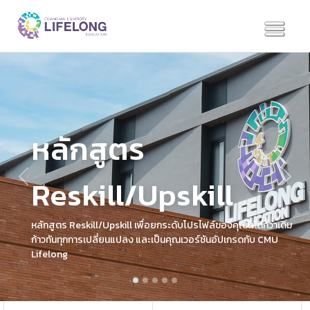
หลักสูตร
Reskill/Upskill
Previous
Next
หลักสูตร Reskill/Upskill เพื่อยกระดับโปรไฟล์ของคุณให้ดีกว่าเดิม
ก้าวทันทุกการเปลี่ยนแปลง และเป็นคุณเวอร์ชันอัปเกรดกับ CMU
Lifelong