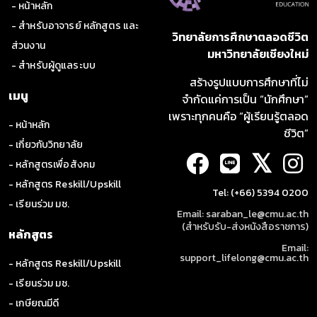
นอกจากนี้เภสัชกรยังมีบทบาทในการให้บริบาลทางเภสัชกรรมโดย
- หน้าหลัก
มุ่งที่จะให้ผู้ป่วยได้รับการรักษาที่มีประสิทธิภาพและความปลอดภัย
- สำหรับอาจารย์ หลักสูตร และ
สูงสุด ทั้งนี้โดยยึดถือคุณภาพชีวิตของผู้ป่วยเป็นหลักสำคัญ
วิทยาลัยการศึกษาตลอดชีวิต
ส่วนงาน
มหาวิทยาลัยเชียงใหม่
ด้วยความตระหนักในความสำคัญของบทบาทเภสัชกรดังกล่าวในการ
- สำหรับผู้ดูแลระบบ
ดูแลผู้ป่วยมะเร็ง คณะเภสัชศาสตร์ มหาวิทยาลัยเชียงใหม่ ร่วมกับ
สร้างรูปแบบการศึกษาที่ไม่
ฝ่ายเภสัชกรรม โรงพยาบาลมหาราชนครเชียงใหม่ และ หน่วยมะเร็ง
เมนู
จำกัดแค่การเป็น “นักศึกษา”
วิทยา ภาควิชาอายุรศาสตร์ มหาวิทยาลัยเชียงใหม่ ได้เล็งเห็นความ
เพราะทุกคนคือ “ผู้เรียนรู้ตลอด
สำคัญของเภสัชกรที่จะต้องมีความรู้ ความเข้าใจและมีความชำนาญ
- หน้าหลัก
ชีวิต”
ในการบริบาลทางเภสัชกรรมนอกเหนือจากหน้าที่ในการเตรียมยาเคมี
- เกี่ยวกับวิทยาลัย
บำบัดดังที่กล่าวมาในข้างต้น จึงได้ร่วมมือ จัดทำหลักสูตรการฝึก
𝕏
อบรมระยะสั้นการบริบาลทางเภสัชกรรม สาขาผู้ป่วยมะเร็ง เป็น
- หลักสูตรเพื่อสังคม
หลักสูตรภาคปฏิบัติ 16 สัปดาห์ โดยมีเนื้อหาทางทฤษฎีสอดแทรก
- หลักสูตร Reskill/Upskill
ตลอดระยะของการฝึกปฏิบัติงาน ในการฝึกปฏิบัติงานบริบาลทาง
Tel: (+66) 5394 0200
- เรียนร่วม มช.
เภสัชกรรมในผู้ป่วยโรคมะเร็ง และกำหนดให้เภสัชกรฝึกปฏิบัติงาน
Email: saraban_le@cmu.ac.th
ณ หอผู้ป่วยเคมีบำบัด และคลินิกผู้ป่วยนอกสำหรับผู้ป่วยมะเร็ง โรง
(สำหรับรับ-ส่งหนังสือราชการ)
หลักสูตร
พยาบาลมหาราชนครเชียงใหม่ ซึ่งเป็นสถานที่หลักในการบริบาลผู้
Email:
ป่วยที่ได้รับยาเคมีบำบัด โดยเภสัชกรจะได้มีโอกาสปฏิบัติงานร่วม
support_lifelong@cmu.ac.th
- หลักสูตร Reskill/Upskill
กับสหสาขาวิชาชีพที่มีความชำนาญในการบริบาลผู้ป่วย
- เรียนร่วม มช.
ระยะเวลาของการฝึกปฏิบัติงานเภสัชกรรมคลินิกบนหอผู้ป่วยเคมี
- เกษียณมีดี
บำบัด และคลินิกผู้ป่วยนอกสำหรับผู้ป่วยมะเร็ง รวมทั้งสิ้น 16