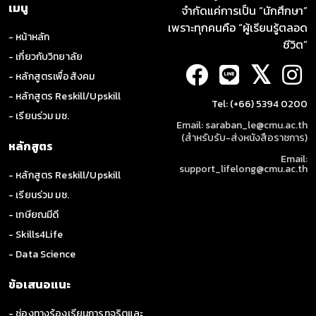
ไปถึงการเชื่อมโยงกรอบการปฏิบัติงานทางกิจกรรมบำบัด และการ
เมนู
จำกัดแค่การเป็น “นักศึกษา”
ใช้ บัญชีสากลเพื่อการจำแนกการทำงาน ความพิการ และสุขภาพ กับ
เพราะทุกคนคือ “ผู้เรียนรู้ตลอด
กรณีศึกษาผู้ป่วยจิตเวชที่บกพร่องทาง ประสาทพฤติกรรม เป็นต้น
- หน้าหลัก
ชีวิต”
ทั้งนี้ทางคณะผู้สอนในหลักสูตร คาดหวังว่าความรู้จากการอบรมนี้จะ
- เกี่ยวกับวิทยาลัย
ช่วยเพิ่ม ความสามารถในการปฏิบัติงานของนักกิจกรรมบำบัดในด้าน
𝕏
- หลักสูตรเพื่อสังคม
การประยุกต์ใช้หลักการและทฤษฎีทางประสาท พฤติกรรมสำหรับ
การให้บริการทางกิจกรรมบำบัดในผู้ป่วยจิตเวชและผู้ที่มีปัญหา
- หลักสูตร Reskill/Upskill
Tel: (+66) 5394 0200
สุขภาพจิตต่อไป
- เรียนร่วม มช.
Email: saraban_le@cmu.ac.th
เนื้อหาของหลักสูตร
(สำหรับรับ-ส่งหนังสือราชการ)
หลักสูตร
Email:
หลักสูตรนี้มีจำนวนชั่วโมงการอบรมรวม 15 ชั่วโมง โดยผู้สอนจะ
support_lifelong@cmu.ac.th
- หลักสูตร Reskill/Upskill
บรรยายเนื้อหาการอบรมผ่านคลิปวิดีโอที่บันทึกไว้ล่วงหน้า ในระบบ
MANGO Canvas ทั้งนี้ผู้เรียนสามารถเลือกศึกษาคลิปวิดีโอการ
- เรียนร่วม มช.
สอนได้ด้วยตนเองตาม ระยะเวลาที่หลักสูตรกำหนด โดยมีหัวข้อการ
- เกษียณมีดี
อบรม ดังนี้
- Skills4Life
หัวข้อที่
หัวข้อหลักสูตรอบรม
- Data Science
ข้อเสนอแนะ
1
ความหมายและองค์ประกอบของภาวะสุขภาพ ด้านการทำกิจก
- ช่องทางร้องเรียนการทุจริตและ