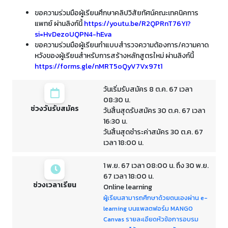
ขอความร่วมมือผู้เรียนศึกษาคลิปวิสัยทัศน์คณะเทคนิคการ
แพทย์ ผ่านลิงก์นี้
https://youtu.be/R2QPRnT76YI?
si=HvDezoUQPN4-hEva
ขอความร่วมมือผู้เรียนทำแบบสำรวจความต้องการ/ความคาด
หวังของผู้เรียนสำหรับการสร้างหลักสูตรใหม่ ผ่านลิงก์นี้
https://forms.gle/nMRT5oQyV7Vx97t1
วันเริ่มรับสมัคร 8 ต.ค. 67 เวลา
08:30 น.
ช่วงวันรับสมัคร
วันสิ้นสุดรับสมัคร 30 ต.ค. 67 เวลา
16:30 น.
วันสิ้นสุดชำระค่าสมัคร 30 ต.ค. 67
เวลา 18:00 น.
1 พ.ย. 67 เวลา 08:00 น. ถึง 30 พ.ย.
67 เวลา 18:00 น.
ช่วงเวลาเรียน
Online learning
ผู้เรียนสามารถศึกษาด้วยตนเองผ่าน e-
learning บนแพลตฟอร์ม MANGO
Canvas รายละเอียดหัวข้อการอบรม