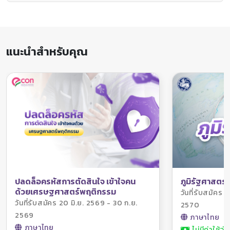
การนำเอากิจกรรมการดำเนินชีวิตมา ใช้ในการบำบัดฟื้นฟูผู้รับบริการ
ที่มีปัญหาต่าง ๆ อาทิเช่น ผู้ที่มีปัญหาสุขภาพจิตและจิตเวช โดย
บทบาท หน้าที่ของนักกิจกรรมบำบัดจะทำการประเมินระดับความ
สามารถในการประกอบกิจกรรมของบุคคล รวมไปจนถึงใช้กิจกรรม
เป็นสื่อหรือเครื่องมือในการบำบัดฟื้นฟูผู้รับบริการร่วมด้วย ทั้งนี้
แนะนำสำหรับคุณ
เพื่อวัตถุประสงค์ให้ผู้ป่วย เหล่านั้นยังคงความสามารถในการ
ประกอบกิจกรรมการดำเนินชีวิตต่าง ๆ ได้ใกล้เคียงหรือเป็นปกติมาก
ที่สุด ซึ่งปัจจุบันเป็นที่ทราบดีว่า หนึ่งในสาเหตุของความบกพร่องใน
การทำกิจกรรมการดำเนินชีวิตมักมีสาเหตุมาจากปัญหาด้าน
พฤติกรรมที่เปลี่ยนแปลงไปของบุคคล โดยเฉพาะอย่างยิ่งในผู้ป่วย
จิตเวช ที่มักประสบปัญหา ด้านพฤติกรรมที่เปลี่ยนแปลงไปจนนำมา
ซึ่งข้อจำกัดหรือความสามารถที่ลดลงในการทำกิจกรรมการดำเนิน
ชีวิตตามมา อาทิเช่น ปัญหาการละเลยการดูแลสุขอนามัยตนเองในผู้
ป่วยซึมเศร้า หรือปัญหาการนอนหลับไม่ เพียงพอในผู้ป่วยเสพสาร
เสพติด เป็นต้น
ปัจจุบันหนึ่งในแนวทางการให้บริการทางกิจกรรมบำบัดสำหรับผู้ป่วย
ภูมิรัฐศาสตร์
ปลดล็อครหัสการตัดสินใจ เข้าใจคน
ที่มีปัญหาสุขภาพจิตและจิตเวช มักอาศัยหลักการและทฤษฎีทาง
ด้วยเศรษฐศาสตร์พฤติกรรม
วันที่รับสมัคร 
ประสาทพฤติกรรมมาช่วยอธิบายกลไกลการทำงานที่เปลี่ยนแปลงไป
วันที่รับสมัคร 20 มิ.ย. 2569 - 30 ก.ย.
2570
ของสมอง และระบบประสาท จนส่งผลต่อพฤติกรรมในการทำ
2569
กิจกรรมการดำเนินชีวิตที่เปลี่ยนแปลงไปของบุคคล ซึ่งใน ปัจจุบัน
ภาษาไทย
โรคทางประสาทพฤติกรรม (Neurobehavioral disorders) จัดเป็น
ภาษาไทย
ไม่มีค่าใช้จ่า