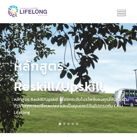
หลักสูตร
Reskill/Upskill
Previous
Next
หลักสูตร Reskill/Upskill เพื่อยกระดับโปรไฟล์ของคุณให้ดีกว่าเดิม
ก้าวทันทุกการเปลี่ยนแปลง และเป็นคุณเวอร์ชันอัปเกรดกับ CMU
Lifelong