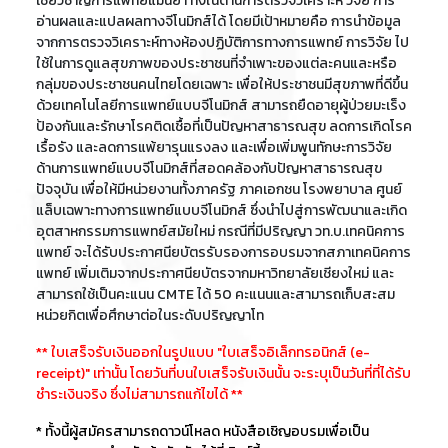
เชี่ยวชาญการแพทย์แม่นยำ ทั้งในด้านการตรวจวิเคราะห์ วิจัย การ
อ่านผลและแปลผลทางจีโนมิกส์ได้ โดยมีเป้าหมายคือ การนำข้อมูล
จากการตรวจวิเคราะห์ทางห้องปฏิบัติการทางการแพทย์ การวิจัย ไป
ใช้ในการดูแลสุขภาพของประชาชนที่จำเพาะของแต่ละคนและหรือ
กลุ่มของประชาชนคนไทยโดยเฉพาะ เพื่อให้ประชาชนมีสุขภาพที่ดีขึ้น
ด้วยเทคโนโลยีการแพทย์แบบจีโนมิกส์ สามารถยืดอายุผู้ป่วยมะเร็ง
ป้องกันและรักษาโรคติดเชื้อที่เป็นปัญหาสาธารณสุข ลดการเกิดโรค
เรื้อรัง และลดการแพ้ยารุนแรงลง และเพื่อเพิ่มพูนทักษะการวิจัย
ด้านการแพทย์แบบจีโนมิกส์ที่สอดคล้องกับปัญหาสาธารณสุข
ปัจจุบัน เพื่อให้มีหน่วยงานทั้งภาครัฐ ภาคเอกชน โรงพยาบาล ศูนย์
แล็บเฉพาะทางการแพทย์แบบจีโนมิกส์ ซึ่งนำไปสู่การพัฒนาและเกิด
อุตสาหกรรมการแพทย์สมัยใหม่ กรณีที่มีปริญญา วท.บ.เทคนิคการ
แพทย์ จะได้รับประกาศนียบัตรรับรองการอบรมจากสภาเทคนิคการ
แพทย์ เพิ่มเติมจากประกาศนียบัตรจากมหาวิทยาลัยเชียงใหม่ และ
สามารถใช้เป็นคะแนน CMTE ได้ 50 คะแนนและสามารถเก็บสะสม
หน่วยกิตเพื่อศึกษาต่อในระดับปริญญาโท
** ใบเสร็จรับเงินออกในรูปแบบ "ใบเสร็จอิเล็กทรอนิกส์ (e-
receipt)" เท่านั้น โดยวันที่บนใบเสร็จรับเงินนั้น จะระบุเป็นวันที่ที่ได้รับ
ชำระเงินจริง ซึ่งไม่สามารถแก้ไขได้ **
* ทั้งนี้ผู้สมัครสามารถดาวน์โหลด หนังสือเชิญอบรมเพื่อเป็น