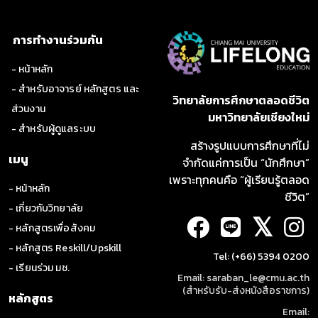
และการจัดการข้อมูล ซึ่งรวมถึงการพัฒนาบุคลากร ด้านชีว
สารสนเทศ (Bioinformaticians) การผลิตเครื่องมือทางชีว
สารสนเทศเพื่อการวิเคราะห์ข้อมูล และการจัดจั้งศูนย์ข้อมูลประมวล
การทำงานร่วมกัน
ผลเพื่อช่วยในการตัดสินใจในการรักษาตามแนวทางของการแพทย์จี
โนมิกส์
- หน้าหลัก
4. ด้าน Ethical, Legal and Social Implications (ELSI) เป็นการ
- สำหรับอาจารย์ หลักสูตร และ
วิทยาลัยการศึกษาตลอดชีวิต
ศึกษาและวางแผนการจัดการกับผลกระทบที่อาจเกิดขึ้นจาก
ส่วนงาน
มหาวิทยาลัยเชียงใหม่
เทคโนโลยีการแพทย์จีโนมิกส์ เช่น ประเด็นเรื่องศักดิ์ศรีความเป็น
- สำหรับผู้ดูแลระบบ
มนุษย์ การจัดการความเป็นส่วนตัว การรักษาความลับและความ
สร้างรูปแบบการศึกษาที่ไม่
ปลอดภัยของข้อมูล การจัดการทรัพย์สินทางปัญญาที่เกิดจากความ
เมนู
จำกัดแค่การเป็น “นักศึกษา”
ก้าวหน้าในการวิจัยและพัฒนา โดยเป็นการศึกษาทั้งในด้านจริยธรรม
กฎหมาย และสังคม เพื่อนำไปสู่การกำหนดนโยบาย กฎหมาย หรือ
เพราะทุกคนคือ “ผู้เรียนรู้ตลอด
- หน้าหลัก
แนวปฏิบัติต่อไป
ชีวิต”
- เกี่ยวกับวิทยาลัย
𝕏
5. ด้านการผลิตและพัฒนาบุคลากร (Human Resource
- หลักสูตรเพื่อสังคม
Production and Development) พัฒนาบุคลากรที่เกี่ยวข้องกับ
- หลักสูตร Reskill/Upskill
การแพทย์จีโนมิกส์จำนวน 794 คน ภายใน 5 ปี ประกอบด้วย 4 สาขา
Tel: (+66) 5394 0200
ดังนี้
- เรียนร่วม มช.
Email: saraban_le@cmu.ac.th
1) แพทย์ด้านเวชพันธุศาสตร์ 34 คน
(สำหรับรับ-ส่งหนังสือราชการ)
หลักสูตร
Email:
2) ผู้ให้คำปรึกษาด้านพันธุศาสตร์ 110 คน