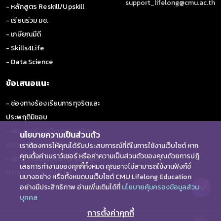
support_lifelong@cmu.ac.th
- หลักสูตร Reskill/Upskill
3) สหสาขาวิชาชีพด้านพันธุศาสตร์ ชีววิทยาระดับโมเลกุล
- เรียนร่วม มช.
และพยาธิวิทยาระดับโมเลกุล 150 คน
- เกษียณมีดี
4) นักชีวสารสนเทศ (Bioinformaticians) และนักระบาด
- Skills4Life
วิทยาพันธุศาสตร์ 500 คน
- Data Science
6. ด้านการส่งเสริมและพัฒนาอุตสาหกรรมใหม่เพื่อขับเคลื่อนการ
ข้อเสนอแนะ
พัฒนาการแพทย์จีโนมิกส์ในประเทศไทย (New Industry
Development) การแพทย์จีโนมิกส์เป็นพื้นฐานสำคัญที่จะต่อยอด
- ช่องทางร้องเรียนการทุจริตและ
ไปสู่การพัฒนาอุตสาหกรรมการแพทย์ครบวงจร (Medical Hub)
ซึ่งเป็นหนึ่งในอุตสาหกรรมใหม่ (New S–Curves) ซึ่งมาตรการนี้การ
ประพฤติมิชอบ
เป็นบูรณาการแนวโน้มความต้องการการแพทย์จีโนมิกส์ของไทย
- ช่องทางร้องเรียนการทุจริตและ
นโยบายความเป็นส่วนตัว
สนับสนุนให้เกิดการลงทุนหรือร่วมลงทุนจากภาคเอกชนในการจัดทำ
ประพฤติมิชอบ (ป.ป.ช.)
เราต้องการให้คุณได้รับประสบการณ์ที่ดีในการใช้งานเว็บไซต์ หาก
ห้องปฏิบัติการมาตรฐานนานาชาติ การส่งเสริมงานวิจัยสู่ผลิตภัณฑ์
คุณตั้งค่าเบราว์เซอร์ หรือค่าความเป็นส่วนตัวของคุณด้วยการปฎิ
สุขภาพ และสนับสนุนผู้ประกอบการที่มีศักยภาพด้านการบริการด้วย
- ช่องทางร้องเรียนการทุจริตและ
เสธการทำงานของคุกกี้ทั้งหมด คุณอาจไม่สามารถใช้งานฟังก์ชั่
ระบบเทคโนโลยีทางการแพทย์จีโนมิกส์
ประพฤติมิชอบ (ป.ป.ท.)
นบางอย่าง หรือทั้งหมดบนเว็บไซต์ CMU Lifelong Education
นักเทคนิคการแพทย์เชี่ยวชาญการแพทย์แม่นยำหรือนักวิทยาศาสตร์
อย่างมีประสิทธิภาพ อ่านเพิ่มเติมได้ที่
นโยบายคุ้มครองข้อมูลส่วน
ที่เกี่ยวข้อง เป็นบุคลากรที่มีความสำคัญและจำเป็นในการตรวจ
บุคคล
วิเคราะห์ วิจัย ทางการแพทย์ ซึ่งต้องมีความเชี่ยวชาญในการตรวจ
การตั้งค่าคุกกี้
วิเคราะห์ วิจัย การอ่านผลและแปลผลทางจีโนมิกส์ได้ เป้าหมายคือ