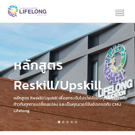
หลักสูตร
Reskill/Upskill
Previous
Next
หลักสูตร Reskill/Upskill เพื่อยกระดับโปรไฟล์ของคุณให้ดีกว่าเดิม
ก้าวทันทุกการเปลี่ยนแปลง และเป็นคุณเวอร์ชันอัปเกรดกับ CMU
Lifelong