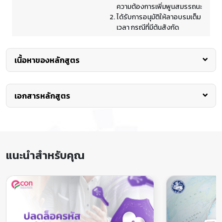
ความต้องการเพิ่มพูนสมรรถนะ
ได้รับการอนุมัติให้ลาอบรมเต็ม
เวลา กรณีที่มีต้นสังกัด
60,600 บาท
เนื้อหาของหลักสูตร
(ค่าธรรมเนียมการอบรม 60,000
ค่า
(ราคานี้รวมค่า
บาท และค่าบำรุงมหาวิทยาลัย 600
หลักการและเหตุผล
บำรุง
ธรรมเนียม
บาท)
มหาวิทยาลัย
เอกสารหลักสูตร
การศึกษา
การให้บริการทางการแพทย์ที่เรียกว่า การแพทย์แม่นยำ (Precision
แล้ว)
Medicine) ต้องอาศัยความแม่นยำและจำเพาะมากกว่าการให้บริการ
ทั่วไป โดยมีองค์ประกอบที่สำคัญคือ การแพทย์จีโนมิกส์ (Genomic
* สำหรับนักศึกษา บุคลากร หรือศิษย์
Medicine) ซึ่งเป็นแพทย์ที่ใช้ข้อมูลพันธุกรรมและข้อมูลจำเพาะ
เก่ามหาวิทยาลัยเชียงใหม่ จะยกเว้นค่า
แม่นยำในการตรวจวิเคราะห์ทางห้องปฏิบัติการทางเทคนิคการแพทย์
ค่าบำรุงมหาวิทยาลัย
บำรุงมหาวิทยาลัย 600 บาท (ยอด
ที่เกี่ยวข้องของแต่ละบุคคล ซึ่งต้องมีความเชี่ยวชาญในการตรวจ
แนะนำสำหรับคุณ
ชำระ 60,000 บาท)
วิเคราะห์ วิจัยทางจีโนมิกส์ เพื่อเป็นแนวทางในการกำหนดการเลือกใช้
หรือเพิ่มประสิทธิภาพของยาและเทคโนโลยีในการส่งเสริมสุขภาพ
การป้องกันโรค การรักษาฟื้นฟู ลดภาวะแทรกซ้อน และการป้องกัน
ผลเสียที่อาจจะเกิดขึ้นจากการรักษาของบุคคลนั้น ทำให้การดูแล
-
ส่วนลด
รักษาสุขภาพของประชาชนดีขึ้น ลดค่าใช้จ่ายในการรักษาที่ไม่แม่นยำ
โดยใช้เทคโนโลยีระดับสูง และสามารถให้บริการใน Medical Hub