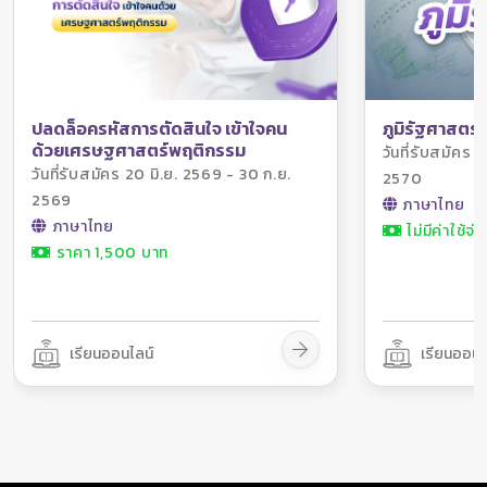
ตามแผนปฏิบัติการบูรณาการจีโนมิกส์ประเทศไทย (Genomics
นักเทคนิคการแพทย์ที่ทำงาน
Thailand) พ.ศ. 2563 - 2567 เพื่อเป็นการส่งเสริมอุตสาหกรรม
แล้วและ/หรือผู้ที่สำเร็จการ
การแพทย์ครบวงจรในประเทศและกลุ่มประเทศอาเซียนได้ รวมทั้ง
เงื่อนไขการรับสมัคร
ศึกษาหลักสูตรเทคนิคการ
สอดคล้องกับนโยบายการปฏิรูปอุดมศึกษาไทยและการพัฒนา
แพทย์ มีใบอนุญาตประกอบ
ประเทศไทย (Thailand 4.0) โดยในปัจจุบันประเทศไทยกำลังขับ
วิชาชีพเทคนิคการแพทย์ และมี
เคลื่อนแผนปฏิบัติการบูรณาการจีโนมิกส์ประเทศไทย (Genomics
ความต้องการเพิ่มพูนสมรรถนะ
ภูมิรัฐศาสตร์
ปลดล็อครหัสการตัดสินใจ เข้าใจคน
Thailand) พ.ศ. 2563 - 2567 ประกอบด้วยยุทธศาสตร์ 6 ด้าน
ได้รับการอนุมัติให้ลาอบรมเต็ม
ด้วยเศรษฐศาสตร์พฤติกรรม
วันที่รับสมัคร 
ได้แก่
เวลา กรณีที่มีต้นสังกัด
วันที่รับสมัคร 20 มิ.ย. 2569 - 30 ก.ย.
2570
2569
1. ด้านการวิจัยและการประยุกต์ใช้ (Research and
ภาษาไทย
Implementation) กำหนดหัวข้อการวิจัยหลัก 5 หัวข้อ ได้แก่ โรค
ภาษาไทย
ไม่มีค่าใช้จ่า
มะเร็ง โรคที่ไม่ได้รับการวินิจฉัยและโรคหายาก และโรคที่เกี่ยวกับ
ราคา 1,500 บาท
พันธุศาสตร์มารดาและทารก โรคไม่ติดต่อและการศึกษาในกลุ่ม
ประชากรแบบระยะยาว โรคติดเชื้อ เภสัชพันธุศาสตร์
2. ด้านการบริการ (Service) พัฒนามาตรฐานและคุณภาพการให้
เรียนออนไลน์
เรียนออนไ
บริการทางการแพทย์จีโนมิกส์ เพื่อเตรียมความพร้อมในการให้
บริการในระบบประกันสุขภาพของไทย ซึ่งรวมถึงการจัดทำแนวทาง
เวชปฏิบัติและการควบคุมดูแลชุดทดสอบให้มีมาตรฐาน
3. ด้านการวิเคราะห์และจัดการข้อมูล (Data Analysis and
Management) เป็นการพัฒนาโครงสร้างพื้นฐานเพื่อการคำนวณ