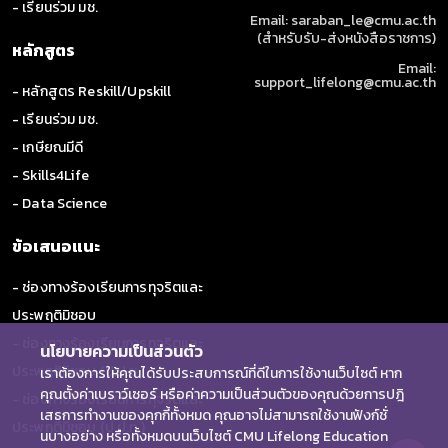
- เรียนร่วม มช.
Email: saraban_le@cmu.ac.th
(สำหรับรับ-ส่งหนังสือราชการ)
หลักสูตร
Email:
support_lifelong@cmu.ac.th
- หลักสูตร Reskill/Upskill
- เรียนร่วม มช.
- เกษียณมีดี
- Skills4Life
- Data Science
ข้อเสนอแนะ
- ช่องทางร้องเรียนการทุจริตและ
ประพฤติมิชอบ
- ช่องทางร้องเรียนการทุจริตและ
นโยบายความเป็นส่วนตัว
ประพฤติมิชอบ (ป.ป.ช.)
เราต้องการให้คุณได้รับประสบการณ์ที่ดีในการใช้งานเว็บไซต์ หาก
คุณตั้งค่าเบราว์เซอร์ หรือค่าความเป็นส่วนตัวของคุณด้วยการปฎิ
- ช่องทางร้องเรียนการทุจริตและ
เสธการทำงานของคุกกี้ทั้งหมด คุณอาจไม่สามารถใช้งานฟังก์ชั่
ประพฤติมิชอบ (ป.ป.ท.)
นบางอย่าง หรือทั้งหมดบนเว็บไซต์ CMU Lifelong Education