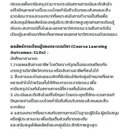
ต่อรองเพื่อหาข้อสรุปร่วม การประเมินสถานการณ์และตัดสินใจ
แก้ไขปัญหาอย่างเป็นระบบโดยคำนึงถึ'บริบทของสังคมและสิ่ง
แวดล้อม การแสดงบทบาทที่เหมาะสมในการทำงานเป็นทีมเพื่อ
สนับสนุนให้ผลลัพธ์ของกลุ่มมีประสิทธิภาพสูงสุดผ่านการเรียนรู้
เชิงประสบการณ์ทั้งในและนอกสาชาวิศวกรรม รวมถึงการริเริ่ม
เรียนรู้และพัฒนาทักษะที่หลากหลายนอกสาขาวิศวกรรมด้วยตนเอง
ผลลัพธ์การเรียนรู้ของกระบวนวิชา (Course Learning
Outcomes: CLOs) :
นักศึกษาสามารถ
1. วางแผนเส้นทางอาชีพ โดยวิเคราะห์จุดแข็งของตนเทียบกับ
มาตรฐานวิชาชีพวิศวกรรม หรือเส้นทางอาชีพที่สนใจได้
2. สื่อสารและนำเสนอแนวคิดที่ชับซ้อนให้แก่กลุ่มเป้าหมายที่หลาก
หลายเข้าใจได้ พร้อมทั้งใช้ทักษะการเจรจาต่อรอง เพื่อ
หาข้อสรุปร่วมกันในสถานการณ์ที่ความเห็นไม่ตรงกัน
3. ประเมินและตัดสินใจแก้ไขปัญหา โดยประยุกต์ใช้กระบวนการแก้
ปัญหาอย่างเป็นระบบโดยคำนึงถึงถึงบริบทของสังคมและสิ่ง
แวดล้อม
4. แสดงบทบาทที่เหมาะสมกับสถานการณ์ ในฐานะผู้ริเริ่ม ผู้สนับสนุน
หรือผู้ประสานงาน เพื่อเติมเต็มส่วนที่ขาดของทีม
และสนับสนุนให้ผลลัพธ์ของกลุ่มมีประสิทธิภาพสูงสุด