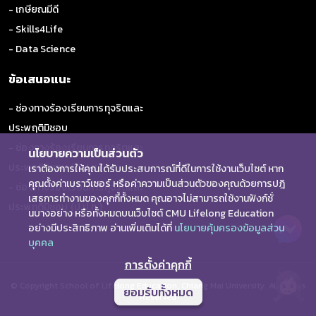
- เกษียณมีดี
- Skills4Life
- Data Science
ข้อเสนอแนะ
- ช่องทางร้องเรียนการทุจริตและ
ประพฤติมิชอบ
- ช่องทางร้องเรียนการทุจริตและ
นโยบายความเป็นส่วนตัว
ประพฤติมิชอบ (ป.ป.ช.)
เราต้องการให้คุณได้รับประสบการณ์ที่ดีในการใช้งานเว็บไซต์ หาก
คุณตั้งค่าเบราว์เซอร์ หรือค่าความเป็นส่วนตัวของคุณด้วยการปฎิ
- ช่องทางร้องเรียนการทุจริตและ
เสธการทำงานของคุกกี้ทั้งหมด คุณอาจไม่สามารถใช้งานฟังก์ชั่
ประพฤติมิชอบ (ป.ป.ท.)
นบางอย่าง หรือทั้งหมดบนเว็บไซต์ CMU Lifelong Education
อย่างมีประสิทธิภาพ อ่านเพิ่มเติมได้ที่
นโยบายคุ้มครองข้อมูลส่วน
บุคคล
การตั้งค่าคุกกี้
© Copyright School of Lifelong Education, Chiang Mai University. All Rights
ยอมรับทั้งหมด
Reserved