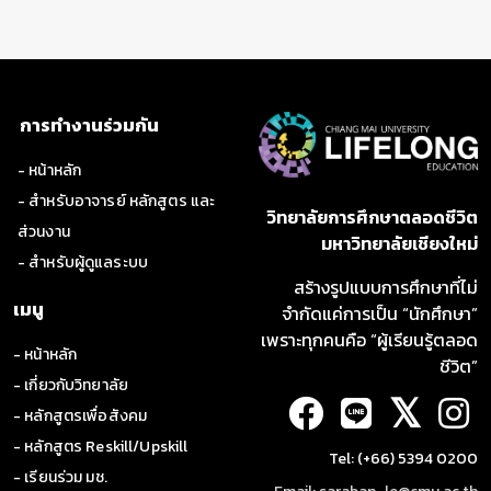
นวัตกรรม พร้อมเรียนรู้วิธีขับเคลื่อนนวัตกรรมในสาขาต่าง
ๆ
1. เพื่อให้ผู้เรียนเข้าใจความหมายและความสำคัญของ
นวัตกรรมดิจิทัลในบริบทต่าง ๆ
การทำงานร่วมกัน
2. ผู้เรียนสามารถเปรียบเทียบนวัตกรรมดิจิทัลกับ
นวัตกรรมดั้งเดิม และวิเคราะห์วงจรชีวิตของนวัตกรรม
- หน้าหลัก
- สำหรับอาจารย์ หลักสูตร และ
3. เพื่อให้ผู้เรียนเข้าใจแนวคิดและกลยุทธ์ในการขับเคลื่อน
วิทยาลัยการศึกษาตลอดชีวิต
นวัตกรรมและนำไปปรับใช้ในองค์กร
ส่วนงาน
มหาวิทยาลัยเชียงใหม่
- สำหรับผู้ดูแลระบบ
4. เพื่อให้ผู้เรียนสามารถวิเคราะห์กรณีศึกษาขององค์กรชั้น
สร้างรูปแบบการศึกษาที่ไม่
นำและนำมาประยุกต์ใช้ในบริบทของตนเอง
เมนู
จำกัดแค่การเป็น “นักศึกษา”
เพราะทุกคนคือ “ผู้เรียนรู้ตลอด
- หน้าหลัก
ชีวิต”
- เกี่ยวกับวิทยาลัย
ปัญญาประดิษฐ์แบบรู้สร้างสามารถช่วย
𝕏
พัฒนาความเชี่ยวชาญ
- หลักสูตรเพื่อสังคม
- หลักสูตร Reskill/Upskill
Tel: (+66) 5394 0200
- เรียนร่วม มช.