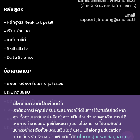
Email: saraban_le@cmu.ac.th
กระบวนการพัฒนานวัตกรรมดิจิทัลร่วมกับ
(สำหรับรับ-ส่งหนังสือราชการ)
ปัญญาประดิษฐ์แบบรู้สร้าง
หลักสูตร
Email:
support_lifelong@cmu.ac.th
- หลักสูตร Reskill/Upskill
- เรียนร่วม มช.
- เกษียณมีดี
- Skills4Life
- Data Science
ข้อเสนอแนะ
- ช่องทางร้องเรียนการทุจริตและ
ประพฤติมิชอบ
- ช่องทางร้องเรียนการทุจริตและ
นโยบายความเป็นส่วนตัว
ประพฤติมิชอบ (ป.ป.ช.)
เราต้องการให้คุณได้รับประสบการณ์ที่ดีในการใช้งานเว็บไซต์ หาก
คุณตั้งค่าเบราว์เซอร์ หรือค่าความเป็นส่วนตัวของคุณด้วยการปฎิ
- ช่องทางร้องเรียนการทุจริตและ
เสธการทำงานของคุกกี้ทั้งหมด คุณอาจไม่สามารถใช้งานฟังก์ชั่
ประพฤติมิชอบ (ป.ป.ท.)
นบางอย่าง หรือทั้งหมดบนเว็บไซต์ CMU Lifelong Education
อย่างมีประสิทธิภาพ อ่านเพิ่มเติมได้ที่
นโยบายคุ้มครองข้อมูลส่วน