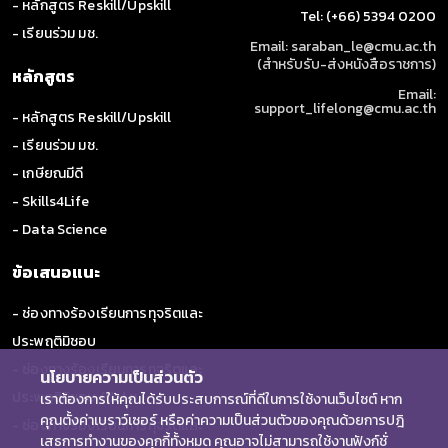
- หลักสูตร Reskill/Upskill
Tel: (+66) 5394 0200
- เรียนร่วม มช.
Email: saraban_le@cmu.ac.th
(สำหรับรับ-ส่งหนังสือราชการ)
หลักสูตร
Email:
support_lifelong@cmu.ac.th
- หลักสูตร Reskill/Upskill
- เรียนร่วม มช.
- เกษียณมีดี
- Skills4Life
- Data Science
ข้อเสนอแนะ
- ช่องทางร้องเรียนการทุจริตและ
ประพฤติมิชอบ
- ช่องทางร้องเรียนการทุจริตและ
นโยบายความเป็นส่วนตัว
ประพฤติมิชอบ (ป.ป.ช.)
เราต้องการให้คุณได้รับประสบการณ์ที่ดีในการใช้งานเว็บไซต์ หาก
คุณตั้งค่าเบราว์เซอร์ หรือค่าความเป็นส่วนตัวของคุณด้วยการปฎิ
- ช่องทางร้องเรียนการทุจริตและ
เสธการทำงานของคุกกี้ทั้งหมด คุณอาจไม่สามารถใช้งานฟังก์ชั่