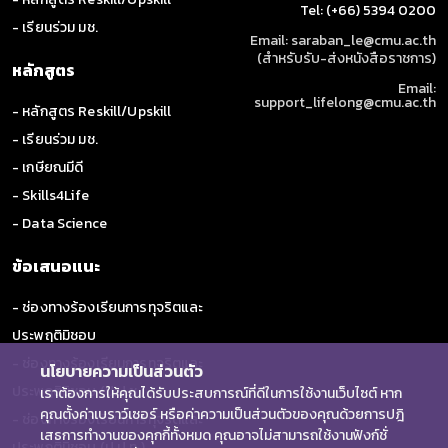
Tel: (+66) 5394 0200
- เรียนร่วม มช.
Email: saraban_le@cmu.ac.th
(สำหรับรับ-ส่งหนังสือราชการ)
หลักสูตร
Email:
support_lifelong@cmu.ac.th
- หลักสูตร Reskill/Upskill
- เรียนร่วม มช.
- เกษียณมีดี
- Skills4Life
- Data Science
ข้อเสนอแนะ
- ช่องทางร้องเรียนการทุจริตและ
ประพฤติมิชอบ
- ช่องทางร้องเรียนการทุจริตและ
นโยบายความเป็นส่วนตัว
ประพฤติมิชอบ (ป.ป.ช.)
เราต้องการให้คุณได้รับประสบการณ์ที่ดีในการใช้งานเว็บไซต์ หาก
คุณตั้งค่าเบราว์เซอร์ หรือค่าความเป็นส่วนตัวของคุณด้วยการปฎิ
- ช่องทางร้องเรียนการทุจริตและ
เสธการทำงานของคุกกี้ทั้งหมด คุณอาจไม่สามารถใช้งานฟังก์ชั่
ประพฤติมิชอบ (ป.ป.ท.)