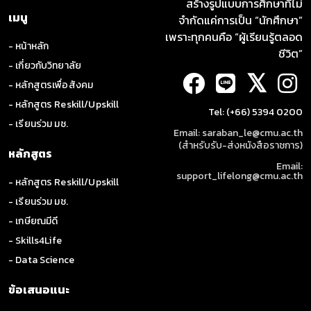
สร้างรูปแบบการศึกษาที่ไม่
เมนู
จำกัดแค่การเป็น “นักศึกษา”
เพราะทุกคนคือ “ผู้เรียนรู้ตลอด
- หน้าหลัก
ชีวิต”
- เกี่ยวกับวิทยาลัย
𝕏
- หลักสูตรเพื่อสังคม
- หลักสูตร Reskill/Upskill
Tel: (+66) 5394 0200
- เรียนร่วม มช.
Email: saraban_le@cmu.ac.th
(สำหรับรับ-ส่งหนังสือราชการ)
หลักสูตร
Email:
support_lifelong@cmu.ac.th
- หลักสูตร Reskill/Upskill
- เรียนร่วม มช.
- เกษียณมีดี
- Skills4Life
- Data Science
ข้อเสนอแนะ