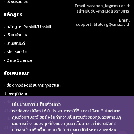
- เรียนร่วม มช.
Email: saraban_le@cmu.ac.th
(สำหรับรับ-ส่งหนังสือราชการ)
หลักสูตร
Email:
support_lifelong@cmu.ac.th
- หลักสูตร Reskill/Upskill
- เรียนร่วม มช.
- เกษียณมีดี
- Skills4Life
- Data Science
ข้อเสนอแนะ
- ช่องทางร้องเรียนการทุจริตและ
ประพฤติมิชอบ
- ช่องทางร้องเรียนการทุจริตและ
นโยบายความเป็นส่วนตัว
ประพฤติมิชอบ (ป.ป.ช.)
เราต้องการให้คุณได้รับประสบการณ์ที่ดีในการใช้งานเว็บไซต์ หาก
คุณตั้งค่าเบราว์เซอร์ หรือค่าความเป็นส่วนตัวของคุณด้วยการปฎิ
- ช่องทางร้องเรียนการทุจริตและ
เสธการทำงานของคุกกี้ทั้งหมด คุณอาจไม่สามารถใช้งานฟังก์ชั่
ประพฤติมิชอบ (ป.ป.ท.)
นบางอย่าง หรือทั้งหมดบนเว็บไซต์ CMU Lifelong Education