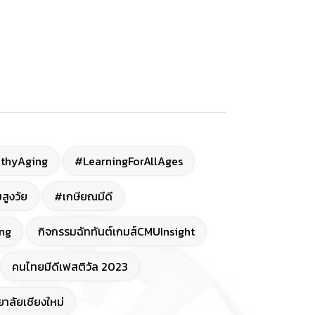
thyAging
#LearningForAllAges
สูงวัย
#เกษียณมีดี
ng
กิจกรรมฉัททันต์เกมส์CMUInsight
คนไทยมีดีเฟสติวัล 2023
าลัยเชียงใหม่