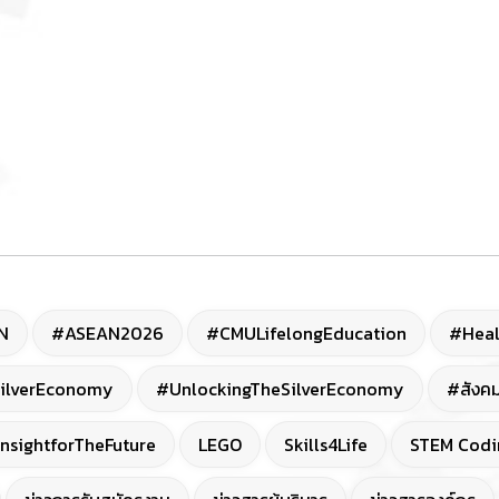
N
#ASEAN2026
#CMULifelongEducation
#Heal
ilverEconomy
#UnlockingTheSilverEconomy
#สังคม
nsightforTheFuture
LEGO
Skills4Life
STEM Codi