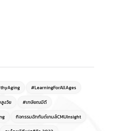
thyAging
#LearningForAllAges
สูงวัย
#เกษียณมีดี
ng
กิจกรรมฉัททันต์เกมส์CMUInsight