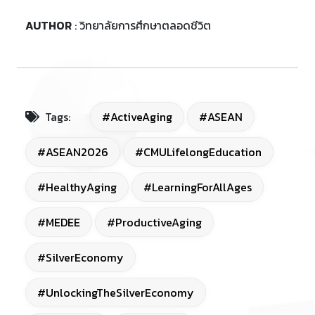
AUTHOR
: วิทยาลัยการศึกษาตลอดชีวิต
Tags:
#ActiveAging
#ASEAN
#ASEAN2026
#CMULifelongEducation
#HealthyAging
#LearningForAllAges
#MEDEE
#ProductiveAging
#SilverEconomy
#UnlockingTheSilverEconomy