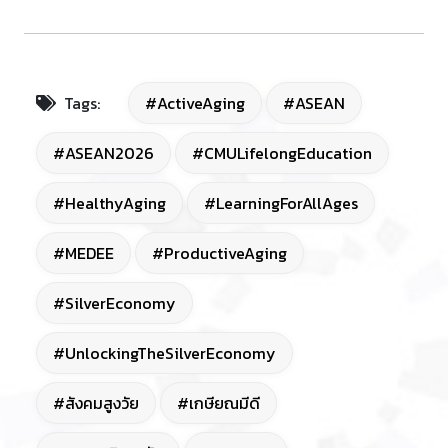
Tags:
#ActiveAging
#ASEAN
#ASEAN2026
#CMULifelongEducation
#HealthyAging
#LearningForAllAges
#MEDEE
#ProductiveAging
#SilverEconomy
#UnlockingTheSilverEconomy
#สังคมสูงวัย
#เกษียณมีดี