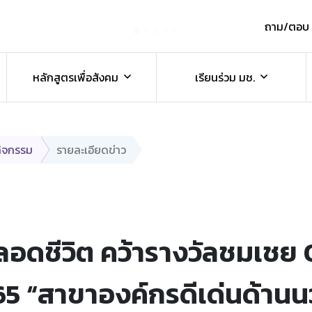
ถาม/ตอบ
์
หลักสูตรเพื่อสังคม
เรียนร่วม มช.
กิจกรรม
รายละเอียดข่าว
ลอดชีวิต คว้ารางวัลชมเ
65 “สาขาองค์กรดีเด่นด้านน