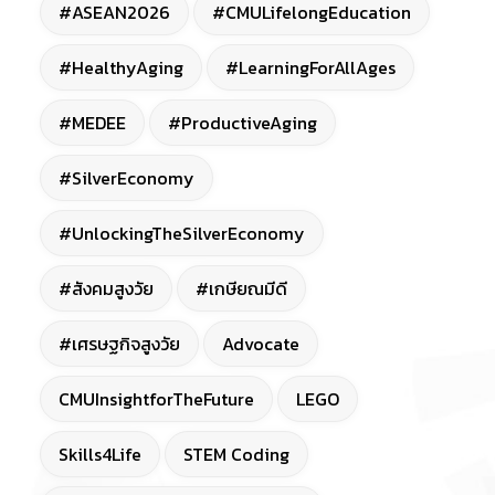
#ASEAN2026
#CMULifelongEducation
#HealthyAging
#LearningForAllAges
#MEDEE
#ProductiveAging
#SilverEconomy
#UnlockingTheSilverEconomy
#สังคมสูงวัย
#เกษียณมีดี
#เศรษฐกิจสูงวัย
Advocate
CMUInsightforTheFuture
LEGO
Skills4Life
STEM Coding